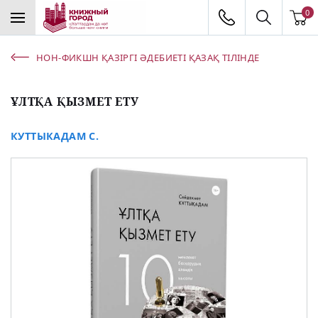
0
НОН-ФИКШН ҚАЗІРГІ ӘДЕБИЕТІ ҚАЗАҚ ТІЛІНДЕ
ҰЛТҚА ҚЫЗМЕТ ЕТУ
КУТТЫКАДАМ С.