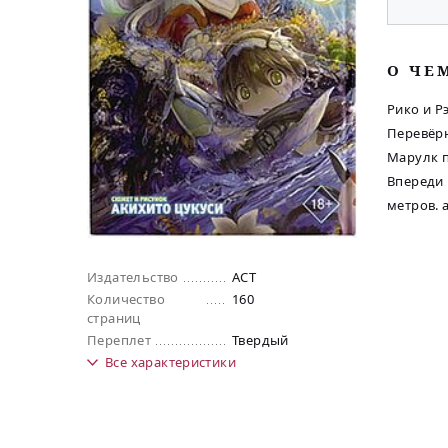
O ЧЕ
Рико и Р
Перевёрн
Марулк п
Впереди 
метров. 
Издательство
АСТ
Количество
160
страниц
Переплет
Твердый
Все
характеристики