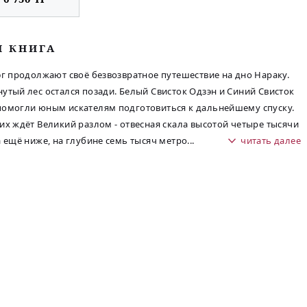
М КНИГА
эг продолжают своё безвозвратное путешествие на дно Нараку.
утый лес остался позади. Белый Свисток Одзэн и Синий Свисток
омогли юным искателям подготовиться к дальнейшему спуску.
их ждёт Великий разлом - отвесная скала высотой четыре тысячи
а ещё ниже, на глубине семь тысяч метро
...
читать далее