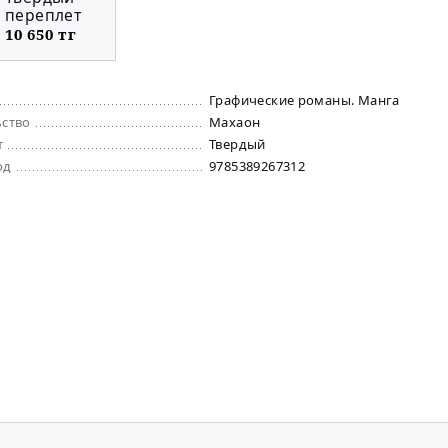
переплет
10 650 тг
Графические романы. Манга
ьство
Махаон
т
Твердый
од
9785389267312