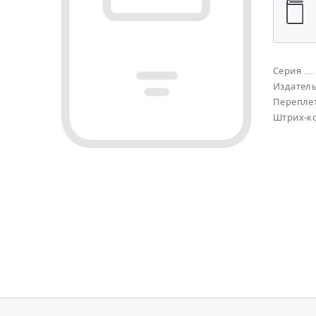
Серия
Издател
Перепле
Штрих-к