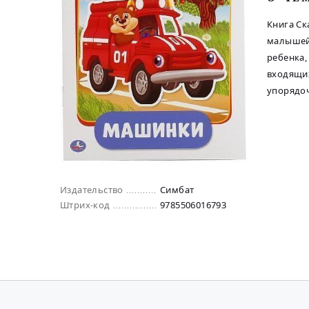
Книга Ск
малышей 
ребенка,
входящих
упорядоч
Издательство
Симбат
Штрих-код
9785506016793