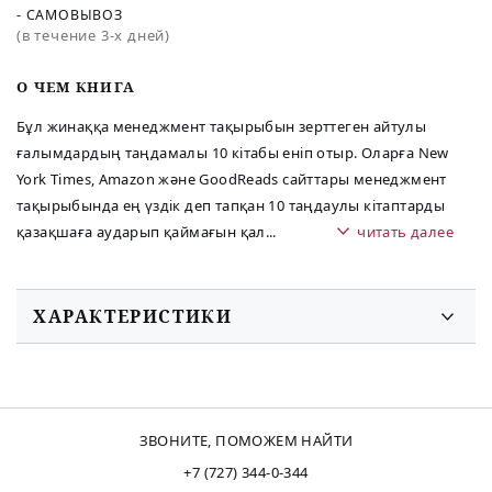
- САМОВЫВОЗ
(в течение 3-х дней)
O ЧЕМ КНИГА
Бұл жинаққа менеджмент тақырыбын зерттеген айтулы
ғалымдардың таңдамалы 10 кітабы еніп отыр. Оларға New
York Times, Amazоn және GoodReads сайттары менеджмент
тақырыбында ең үздік деп тапқан 10 таңдаулы кітаптарды
қазақшаға аударып қаймағын қал
...
читать далее
ХАРАКТЕРИСТИКИ
ЗВОНИТЕ, ПОМОЖЕМ НАЙТИ
+7 (727) 344-0-344