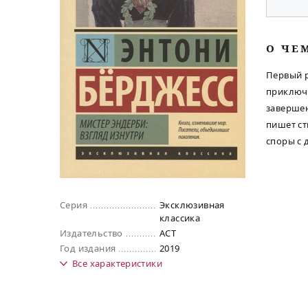
O ЧЕ
Первый р
приключе
завершен
пишет ст
споры с 
Серия
Эксклюзивная
классика
Издательство
АСТ
Год издания
2019
Все
характеристики