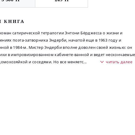
М КНИГА
оман сатирической тетралогии Энтони Бёрджесса о жизни и
ниях поэта-затворника Эндерби, начатой еще в 1963 году и
ной в 1984-м. Мистер Эндерби вполне доволен своей жизнью: он
ихи в импровизированном кабинете-ванной и ведет нескончаемы
домохозяйкой и соседями. Но все меняетс
...
читать далее