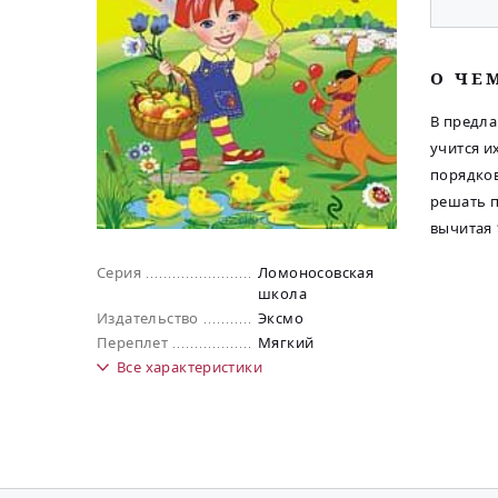
O ЧЕ
В предла
учится и
порядков
решать п
вычитая 
Серия
Ломоносовская
школа
Издательство
Эксмо
Переплет
Мягкий
Все
характеристики