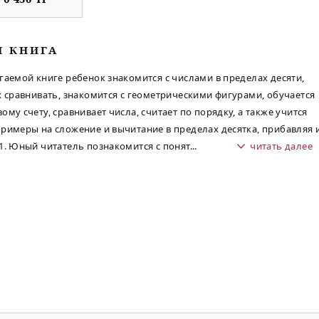
М КНИГА
гаемой книге ребенок знакомится с числами в пределах десяти,
х сравнивать, знакомится с геометрическими фигурами, обучается
ому счету, сравнивает числа, считает по порядку, а также учится
римеры на сложение и вычитание в пределах десятка, прибавляя 
1. Юный читатель познакомится с понят
...
читать далее