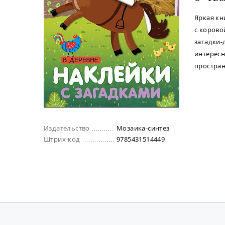
Яркая кн
с корово
загадки-
интересн
простра
Издательство
Мозаика-синтез
Штрих-код
9785431514449