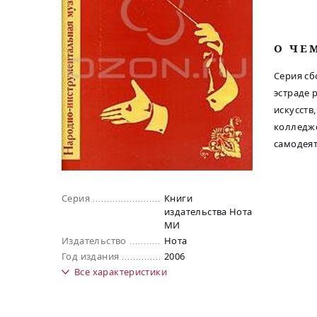
O ЧЕ
Серия сб
эстраде
искусств
колледже
самодеят
Серия
Книги
издательства Нота
МИ
Издательство
Нота
Год издания
2006
Все
характеристики