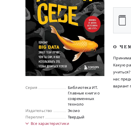
O ЧЕ
Принимат
Какую ра
учиться?
нас пред
вариант 
Серия
Библиотека ИТ.
Главные книги о
современных
техноло
Издательство
Эксмо
Переплет
Твердый
Все
характеристики