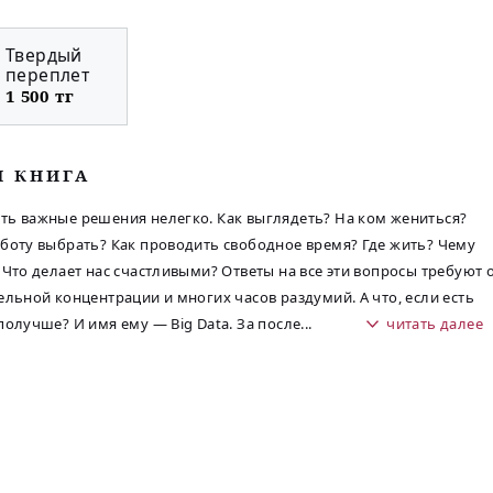
Твердый
переплет
1 500 тг
М КНИГА
ь важные решения нелегко. Как выглядеть? На ком жениться?
боту выбрать? Как проводить свободное время? Где жить? Чему
 Что делает нас счастливыми? Ответы на все эти вопросы требуют 
ельной концентрации и многих часов раздумий. А что, если есть
получше? И имя ему — Big Data. За после
...
читать далее