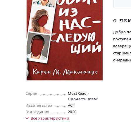
O ЧЕ
Добро по
постепен
возвраща
старшекл
очередна
Серия
MustRead -
Прочесть всем!
Издательство
АСТ
Год издания
2020
Все
характеристики