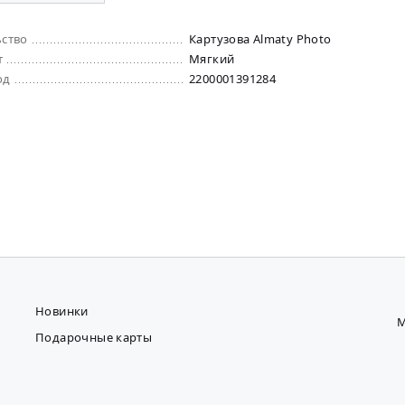
ьство
Картузова Almaty Photo
т
Мягкий
од
2200001391284
Новинки
М
Подарочные карты