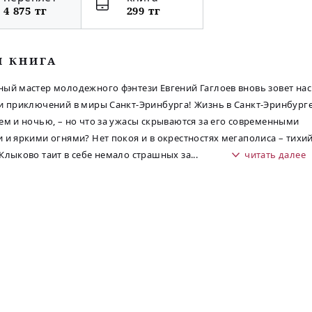
4 875 тг
299 тг
М КНИГА
ый мастер молодежного фэнтези Евгений Гаглоев вновь зовет нас
и приключений в миры Санкт-Эринбурга! Жизнь в Санкт-Эринбург
ем и ночью, – но что за ужасы скрываются за его современными
 и яркими огнями? Нет покоя и в окрестностях мегаполиса – тихи
Клыково таит в себе немало страшных за
...
читать далее