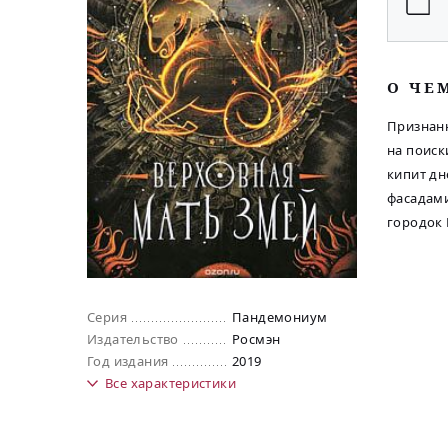
O ЧЕ
Признанн
на поиск
кипит дн
фасадами
городок 
Серия
Пандемониум
Издательство
Росмэн
Год издания
2019
Все
характеристики