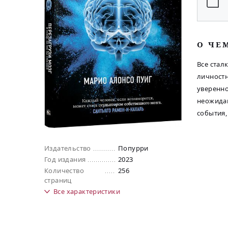
O ЧЕ
Все стал
личностн
уверенно
неожидан
события,
Издательство
Попурри
Год издания
2023
Количество
256
страниц
Все
характеристики