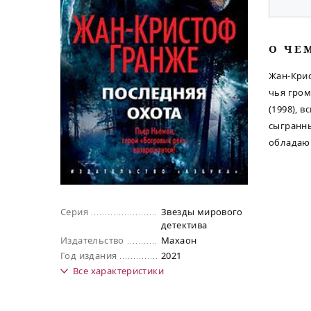
O ЧЕ
Жан-Крис
чья гром
(1998), 
сыгранн
обладаю
Серия
Звезды мирового
детектива
Издательство
Махаон
Год издания
2021
Все
характеристики