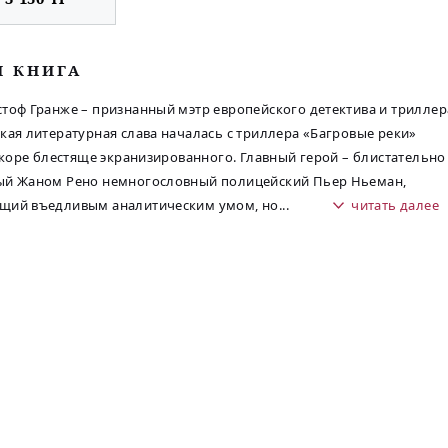
М КНИГА
тоф Гранже – признанный мэтр европейского детектива и триллер
кая литературная слава началась с триллера «Багровые реки»
вскоре блестяще экранизированного. Главный герой – блистательно
ый Жаном Рено немногословный полицейский Пьер Ньеман,
щий въедливым аналитическим умом, но
...
читать далее