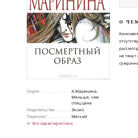
O ЧЕ
Кинозвез
отсутств
рассмотр
не тянут
сумрачны
Серия
А.Маринина.
Меньше, чем
спец.цена
Издательство
Эксмо
Переплет
Мягкий
Все
характеристики