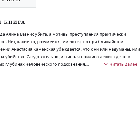
М КНИГА
да Алина Вазнис убита, а мотивы преступления практически
уют. Нет, какие-то, разумеется, имеются, но при ближайшем
ении Анастасия Каменская убеждается, что они или надуманы, ил
 на убийство. Следовательно, истинная причина лежит где-то в
х глубинах человеческого подсознания.
...
читать далее