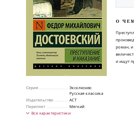
O ЧЕ
Преступл
произвед
роман, и
величест
и ищут п
Серия
Эксклюзив:
Русская классика
Издательство
АСТ
Переплет
Мягкий
Все
характеристики