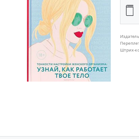
Издател
Перепле
Штрих-к