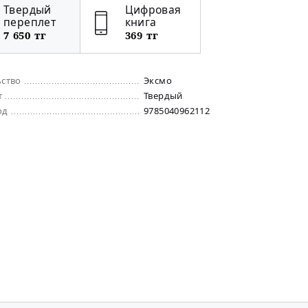
Твердый
Цифровая
переплет
книга
7 650 тг
369 тг
ьство
Эксмо
т
Твердый
од
9785040962112