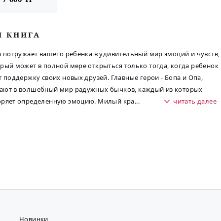
М КНИГА
а погружает вашего ребенка в удивительный мир эмоций и чувств,
рый может в полной мере открыться только тогда, когда ребенок
т поддержку своих новых друзей. Главные герои - Бопа и Опа,
ают в волшебный мир радужных бычков, каждый из которых
оряет определенную эмоцию. Милый кра
...
читать далее
Новинки