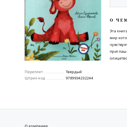
O ЧЕ
Эта книг
мир кото
чувствуе
приглаш
олицетв
Переплет
Твердый
Штрих-код
9789934232244
О компании