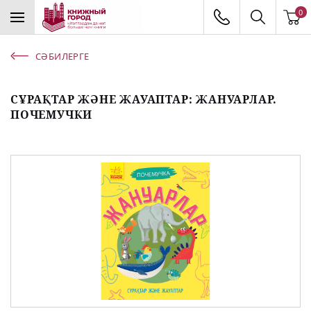
0
СӘБИЛЕРГЕ
СҰРАҚТАР ЖӘНЕ ЖАУАПТАР: ЖАНУАРЛАР.
ПОЧЕМУЧКИ