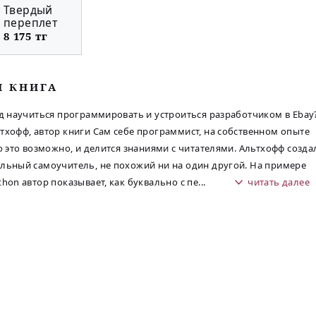
Твердый
переплет
8 175 тг
М КНИГА
од научиться программировать и устроиться разработчиком в Ebay
тхофф, автор книги Сам себе программист, на собственном опыте
то это возможно, и делится знаниями с читателями. Альтхофф созда
льный самоучитель, не похожий ни на один другой. На примере
thon автор показывает, как буквально с пе
...
читать далее