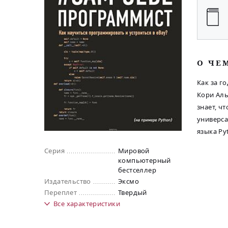
O ЧЕ
Как за г
Кори Аль
знает, ч
универса
языка Py
Серия
Мировой
компьютерный
бестселлер
Издательство
Эксмо
Переплет
Твердый
Все
характеристики