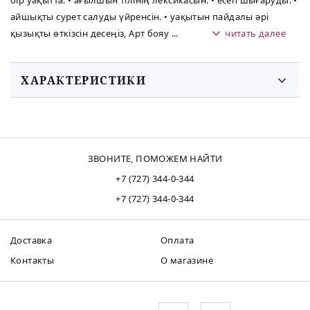
бір уақытта: • ағылшын тілінің лексикасын. • есеп шығаруды. •
айшықты сурет салуды үйренсін. • уақытын пайдалы әрі
қызықты өткізсін десеңіз, Арт бояу
...
читать далее
ХАРАКТЕРИСТИКИ
ЗВОНИТЕ, ПОМОЖЕМ НАЙТИ
+7 (727) 344-0-344
+7 (727) 344-0-344
Доставка
Оплата
Контакты
О магазине