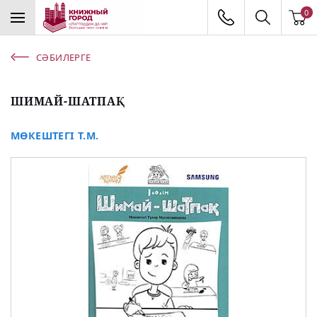
0
СӘБИЛЕРГЕ
ШИМАЙ-ШАТПАҚ
МӨКЕШТЕГІ Т.М.