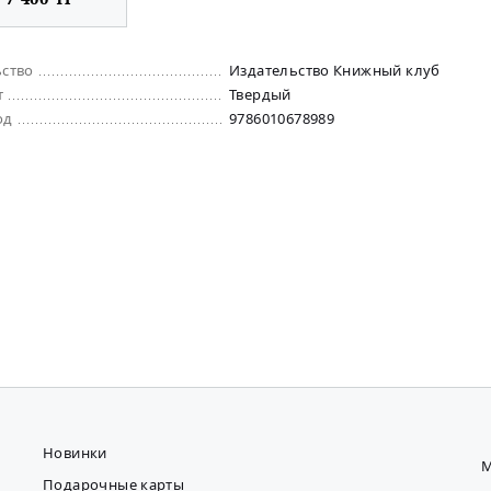
ьство
Издательство Книжный клуб
т
Твердый
од
9786010678989
Новинки
М
Подарочные карты