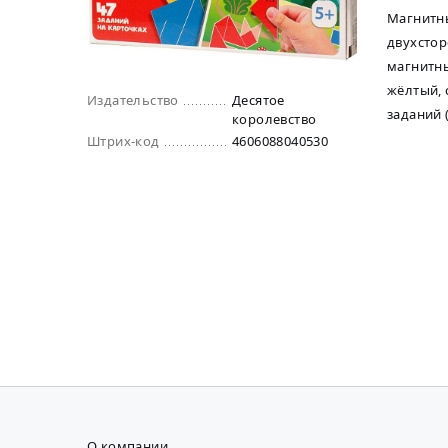
Магнитны
двухстор
магнитные
жёлтый, 
Издательство
Десятое
заданий 
королевство
Штрих-код
4606088040530
О компании