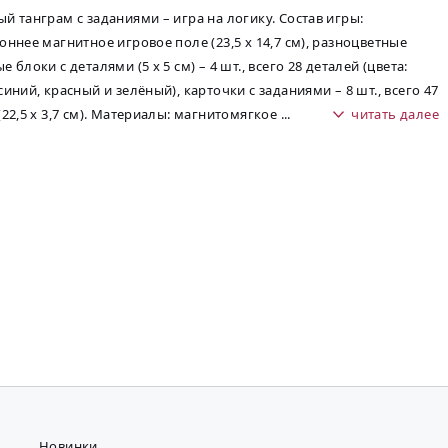
й танграм с заданиями – игра на логику. Состав игры:
оннее магнитное игровое поле (23,5 х 14,7 см), разноцветные
 блоки с деталями (5 х 5 см) – 4 шт., всего 28 деталей (цвета:
синий, красный и зелёный), карточки с заданиями – 8 шт., всего 47
(22,5 х 3,7 см). Материалы: магнитомягкое
...
читать далее
Новинки