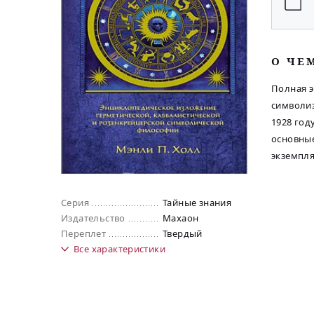
O ЧЕ
Полная э
символиз
1928 год
основные
экземпля
Серия
Тайные знания
Издательство
Махаон
Переплет
Твердый
Все
характеристики