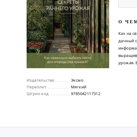
O ЧЕ
Как на с
дачный с
информат
выращива
урожая. 
Издательство
Эксмо
Переплет
Мягкий
Штрих-код
9785042117312