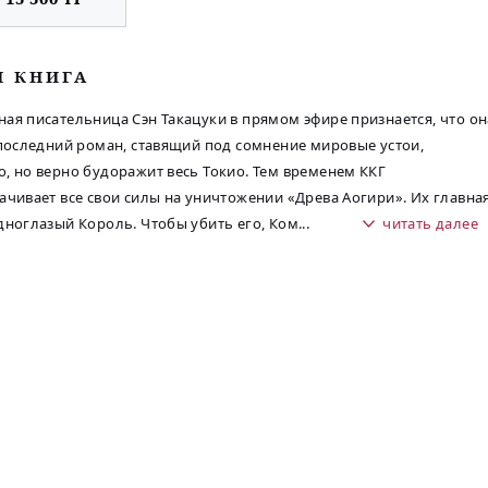
М КНИГА
ая писательница Сэн Такацуки в прямом эфире признается, что он
 последний роман, ставящий под сомнение мировые устои,
, но верно будоражит весь Токио. Тем временем ККГ
ачивает все свои силы на уничтожении «Древа Аогири». Их главна
дноглазый Король. Чтобы убить его, Ком
...
читать далее