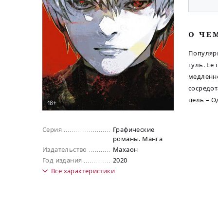
O ЧЕ
Популярн
гуль. Ее
медленно
сосредот
цель – О
Серия
Графические
романы. Манга
Издательство
Махаон
Год издания
2020
Все
характеристики