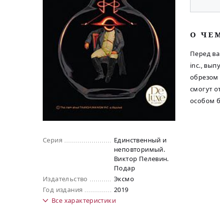
O ЧЕ
Перед ва
inc., вы
обрезом 
смогут о
особом б
Серия
Единственный и
неповторимый.
Виктор Пелевин.
Подар
Издательство
Эксмо
Год издания
2019
Все
характеристики