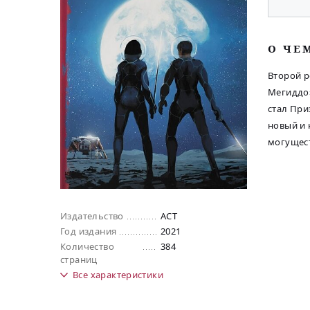
O ЧЕ
Второй р
Мегиддо»
стал При
новый и 
могущес
Издательство
АСТ
Год издания
2021
Количество
384
страниц
Все
характеристики