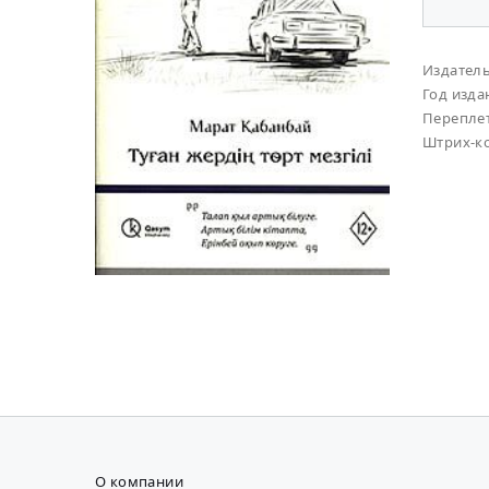
Издател
Год изда
Перепле
Штрих-к
О компании