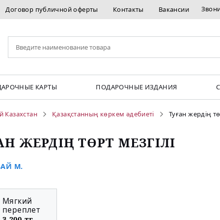
Звон
Договор публичной оферты
Контакты
Вакансии
АРОЧНЫЕ КАРТЫ
ПОДАРОЧНЫЕ ИЗДАНИЯ
й Казахстан
Қазақстанның көркем әдебиеті
Туған жердің тө
АН ЖЕРДІҢ ТӨРТ МЕЗГІЛІ
АЙ М.
Мягкий
переплет
3 200 тг