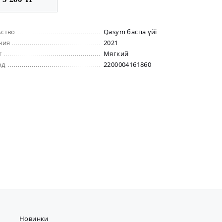
ьство
Qasym баспа үйі
ния
2021
т
Мягкий
од
2200004161860
Новинки