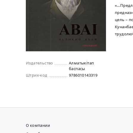
«…Предла
предназн
цель – п
Кунанбае
трудолюб
Издательство
Алматыкiтап
баспасы
Штрих-код
9786010143319
О компании