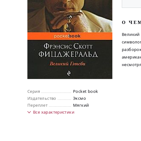
O ЧЕ
Великий 
символом
разборок
американ
несмотря
Серия
Pocket book
Издательство
Эксмо
Переплет
Мягкий
Все
характеристики