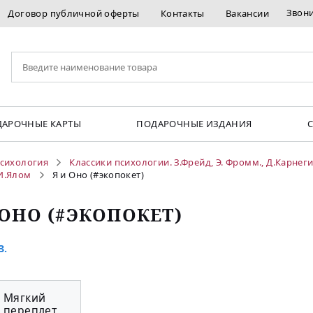
Звон
Договор публичной оферты
Контакты
Вакансии
АРОЧНЫЕ КАРТЫ
ПОДАРОЧНЫЕ ИЗДАНИЯ
сихология
Классики психологии. З.Фрейд, Э. Фромм., Д.Карнег
 И.Ялом
Я и Оно (#экопокет)
 ОНО (#ЭКОПОКЕТ)
З.
Мягкий
переплет