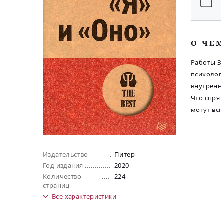
O ЧЕ
Работы З
психолог
внутренн
Что спря
могут вс
Издательство
Питер
Год издания
2020
Количество
224
страниц
Все
характеристики