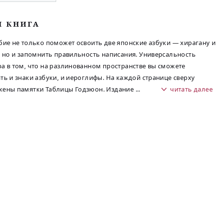
М КНИГА
бие не только поможет освоить две японские азбуки — хирагану и
, но и запомнить правильность написания. Универсальность
а в том, что на разлинованном пространстве вы сможете
ть и знаки азбуки, и иероглифы. На каждой странице сверху
жены памятки Таблицы Годзюон. Издание
...
читать далее