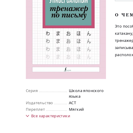
O ЧЕ
Это посо
катакану
тренажер
записыва
располо
Серия
Школа японского
языка
Издательство
АСТ
Переплет
Мягкий
Все
характеристики