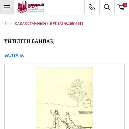
0
ҚАЗАҚСТАННЫҢ КӨРКЕМ ӘДЕБИЕТІ
ҮЙТІЛГЕН БАЙПАҚ
БАЛТА Ә.