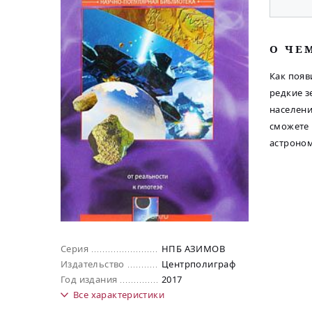
O ЧЕ
Как появ
редкие з
населен
сможете 
астроном
Серия
НПБ АЗИМОВ
Издательство
Центрполиграф
Год издания
2017
Все
характеристики