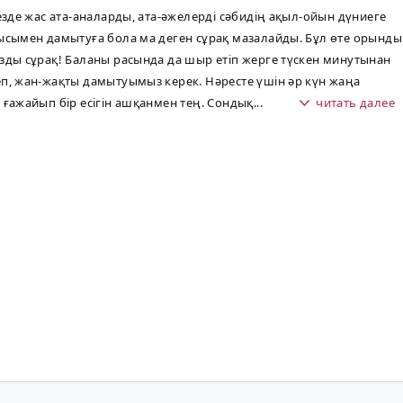
кезде жас ата-аналарды, ата-әжелерді сәбидің ақыл-ойын дүниеге
ысымен дамытуға бола ма деген сұрақ мазалайды. Бұл өте орынды
зды сұрақ! Баланы расында да шыр етіп жерге түскен минутынан
п, жан-жақты дамытуымыз керек. Нәресте үшін әр күн жаңа
 ғажайып бір есігін ашқанмен тең. Сондық
...
читать далее