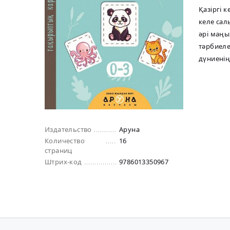
Қазіргі 
келе сал
әрі маңы
тәрбиеле
дүниенің
Издательство
Аруна
Количество
16
страниц
Штрих-код
9786013350967