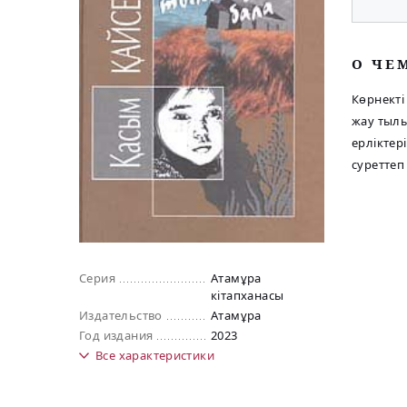
O ЧЕ
Көрнекті
жау тыл
ерліктер
суреттеп
Серия
Атамұра
кiтапханасы
Издательство
Атамұра
Год издания
2023
Все
характеристики