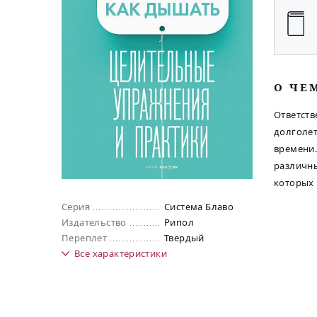
O ЧЕ
Ответств
долголет
времени.
различны
которых 
Серия
Система Блаво
Издательство
Рипол
Переплет
Твердый
Все
характеристики