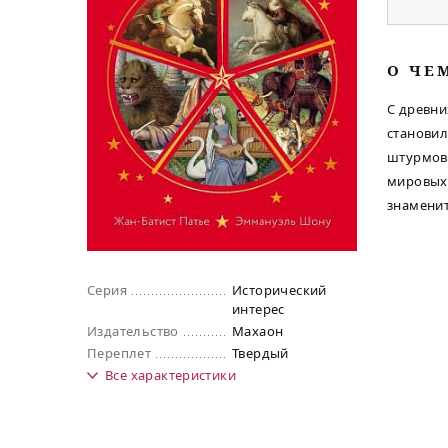
O ЧЕ
С древни
становил
штурмова
мировых 
знаменит
Серия
Исторический
интерес
Издательство
Махаон
Переплет
Твердый
Все
характеристики