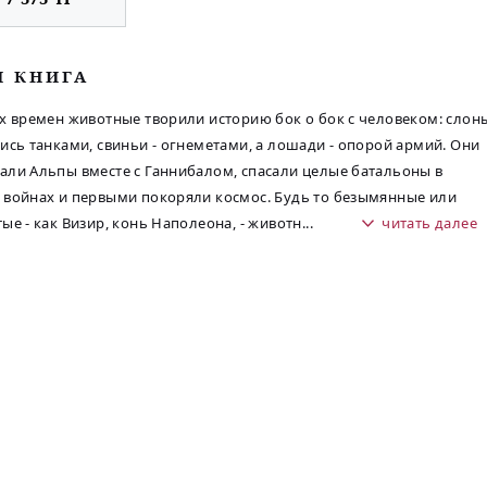
М КНИГА
х времен животные творили историю бок о бок с человеком: слон
ись танками, свиньи - огнеметами, а лошади - опорой армий. Они
ли Альпы вместе с Ганнибалом, спасали целые батальоны в
войнах и первыми покоряли космос. Будь то безымянные или
ые - как Визир, конь Наполеона, - животн
...
читать далее