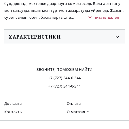
бүлдіршінді мектепке даярлауға көмектеседі. Бала əріп тану
мен санауды, пішін мен түр-түсті ажыратуды үйренеді. Жазып,
сурет салып, бояп, басқатырғышта
...
читать далее
ХАРАКТЕРИСТИКИ
ЗВОНИТЕ, ПОМОЖЕМ НАЙТИ
+7 (727) 344-0-344
+7 (727) 344-0-344
Доставка
Оплата
Контакты
О магазине