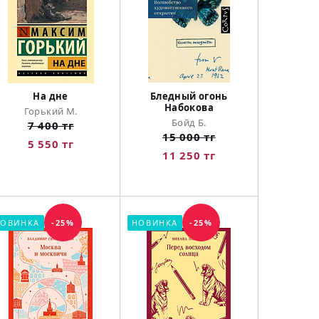
На дне
Бледный огонь
Набокова
Горький М.
Бойд Б.
7 400 тг
15 000 тг
5 550 тг
11 250 тг
ОВИНКА
-25%
НОВИНКА
-25%