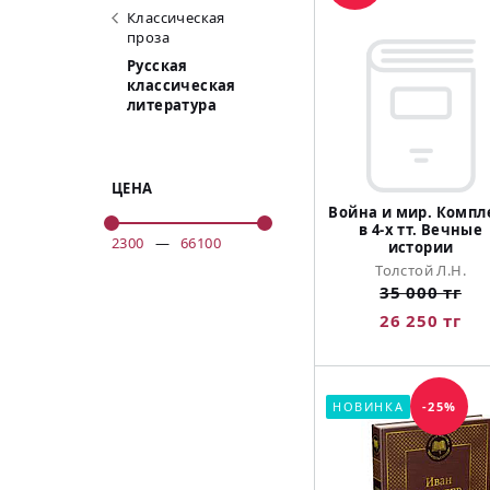
Классическая
проза
Русская
классическая
литература
ЦЕНА
Война и мир. Компл
в 4-х тт. Вечные
2300
—
66100
истории
Толстой Л.Н.
35 000 тг
26 250 тг
НОВИНКА
-25%