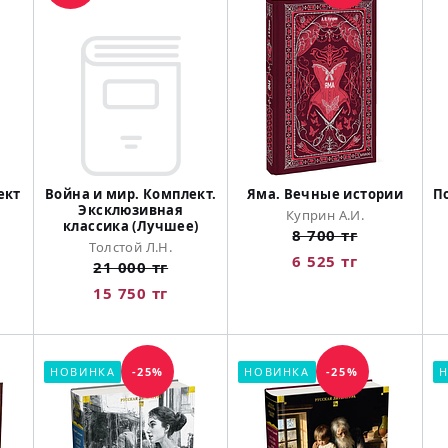
ект
Война и мир. Комплект.
Яма. Вечные истории
П
Эксклюзивная
Куприн А.И.
классика (Лучшее)
8 700 тг
Толстой Л.Н.
6 525 тг
21 000 тг
15 750 тг
НОВИНКА
-25%
НОВИНКА
-25%
Н