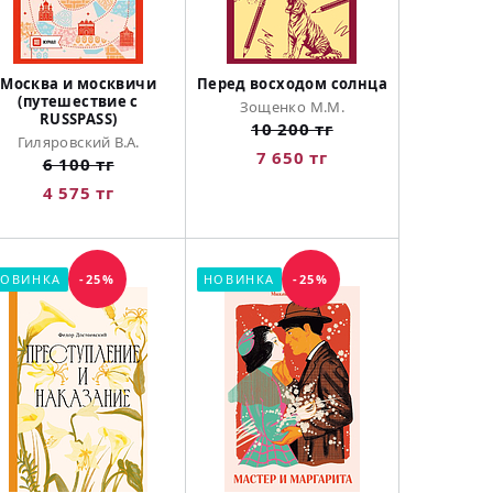
Москва и москвичи
Перед восходом солнца
(путешествие с
Зощенко М.М.
RUSSPASS)
10 200 тг
Гиляровский В.А.
7 650 тг
6 100 тг
4 575 тг
ОВИНКА
-25%
НОВИНКА
-25%