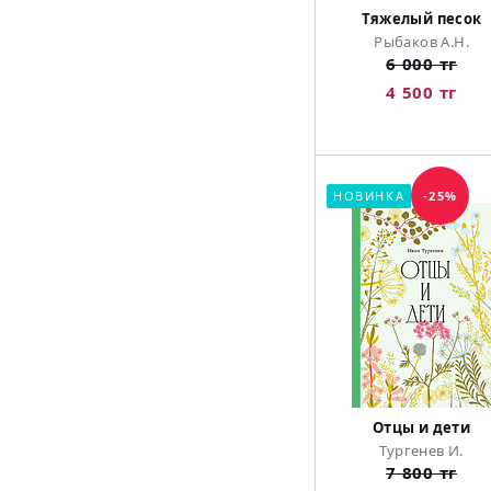
Тяжелый песок
Рыбаков А.Н.
6 000 тг
4 500 тг
НОВИНКА
-25%
Отцы и дети
Тургенев И.
7 800 тг