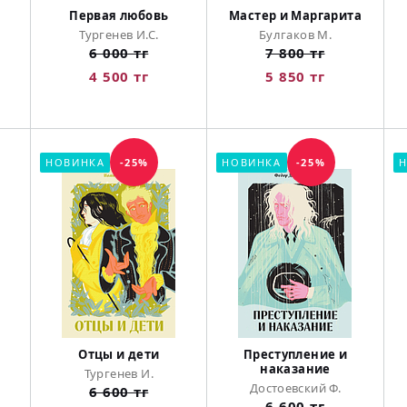
Первая любовь
Мастер и Маргарита
Тургенев И.С.
Булгаков М.
6 000 тг
7 800 тг
4 500 тг
5 850 тг
НОВИНКА
-25%
НОВИНКА
-25%
Н
Отцы и дети
Преступление и
наказание
Тургенев И.
Достоевский Ф.
6 600 тг
6 600 тг