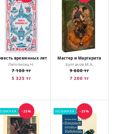
овесть временных лет
Мастер и Маргарита
Летописец Н.
Булгаков М.А.
7 100 тг
9 600 тг
5 325 тг
7 200 тг
ОВИНКА
-25%
НОВИНКА
-25%