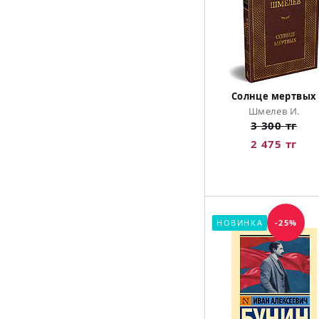
Солнце мертвых
Шмелев И.
3 300 тг
2 475 тг
НОВИНКА
-25%