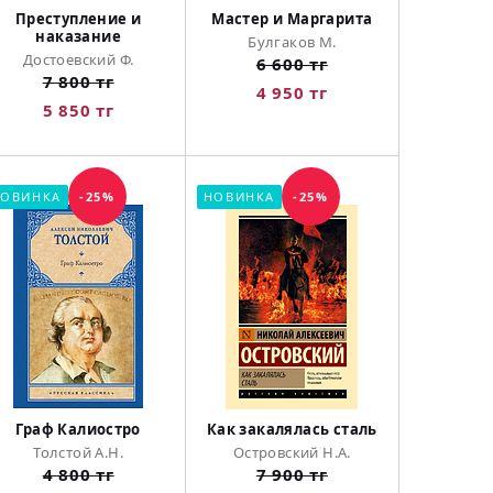
Преступление и
Мастер и Маргарита
наказание
Булгаков М.
Достоевский Ф.
6 600 тг
7 800 тг
4 950 тг
5 850 тг
ОВИНКА
-25%
НОВИНКА
-25%
Граф Калиостро
Как закалялась сталь
Толстой А.Н.
Островский Н.А.
4 800 тг
7 900 тг