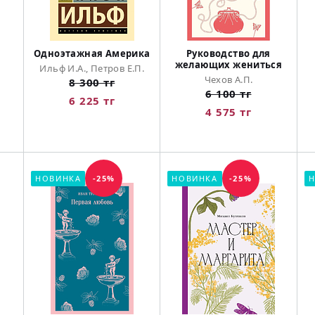
Одноэтажная Америка
Руководство для
желающих жениться
Ильф И.А., Петров Е.П.
Чехов А.П.
8 300 тг
6 100 тг
6 225 тг
4 575 тг
НОВИНКА
-25%
НОВИНКА
-25%
Н