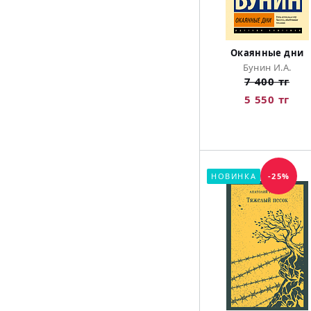
Окаянные дни
Бунин И.А.
7 400 тг
5 550 тг
НОВИНКА
-25%