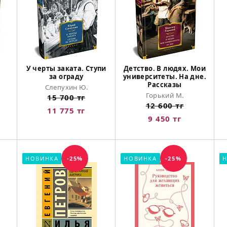
У черты заката. Ступи
Детство. В людях. Мои
за ограду
университеты. На дне.
Рассказы
Слепухин Ю.
Горький М.
15 700 тг
12 600 тг
11 775 тг
9 450 тг
НОВИНКА
-25%
НОВИНКА
-25%
Н