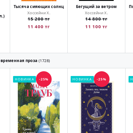
Тысяча сияющих солнц
Бегущий за ветром
П
Хоссейни Х.
Хоссейни Х.
л.)
15 200 тг
14 800 тг
11 400 тг
11 100 тг
овременная проза
(1728)
НОВИНКА
-25%
НОВИНКА
-25%
Н