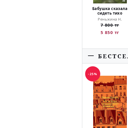
Бабушка сказала
сидеть тихо
Реньжина Н.
7 800 тг
5 850 тг
БЕСТС
-25%