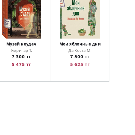
Музей неудач
Мои яблочные дни
Умригар Т.
Да Коста М.
7 300 тг
7 500 тг
5 475 тг
5 625 тг