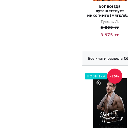
Бог всегда
путешествует
инкогнито (мягк/об
Гунель Л.
5 300 тг
3 975 тг
Все книги раздела
С
НОВИНКА
-25%