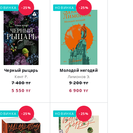
ОВИНКА
-25%
НОВИНКА
-25%
Черный рыцарь
Молодой негодяй
Кент Р.
Лимонов Э.
7 400 тг
9 200 тг
5 550 тг
6 900 тг
ОВИНКА
-25%
НОВИНКА
-25%