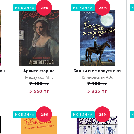
НОВИНКА
-25%
НОВИНКА
-25%
Н
щин
Архитекторша
Бонни и ее попутчики
Мадзукко М.Г.
Клиновская А.А.
7 400 тг
7 100 тг
5 550 тг
5 325 тг
НОВИНКА
-25%
НОВИНКА
-25%
Н