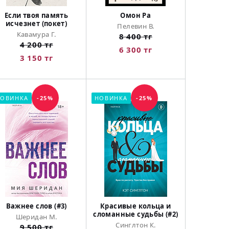
Если твоя память
Омон Ра
исчезнет (покет)
Пелевин В.
Кавамура Г.
8 400 тг
4 200 тг
6 300 тг
3 150 тг
ОВИНКА
-25%
НОВИНКА
-25%
Важнее слов (#3)
Красивые кольца и
сломанные судьбы (#2)
Шеридан М.
Синглтон К.
9 500 тг