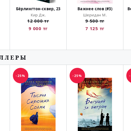
Бёрлингтон-сквер, 23
Важнее слов (#3)
В
Кир Дж.
Шеридан М.
12 000 тг
9 500 тг
9 000 тг
7 125 тг
ЕЛЛЕРЫ
-25%
-25%