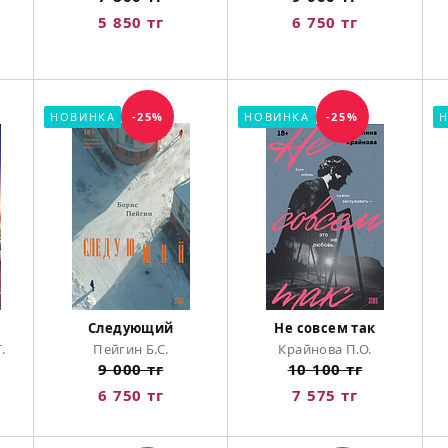
5 850 тг
6 750 тг
НОВИНКА
-25%
НОВИНКА
-25%
Н
Следующий
Не совсем так
.
Пейгин Б.С.
Крайнова П.О.
9 000 тг
10 100 тг
6 750 тг
7 575 тг