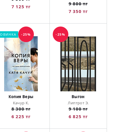
9 800 тг
7 125 тг
7 350 тг
ОВИНКА
-25%
-25%
Копия Веры
Выгон
Качур К.
Липтрот Э.
8 300 тг
9 100 тг
6 225 тг
6 825 тг