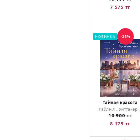
7 575 тг
НОВИНКА
-25%
Тайная красота
Райли Л., Уиттакер Г
10 900 тг
8 175 тг