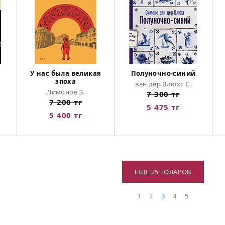
У нас была великая
Полуночно-синий
эпоха
ван дер Влюхт С.
Лимонов Э.
7 300 тг
7 200 тг
5 475 тг
5 400 тг
ЕЩЕ 25 ТОВАРОВ
1
2
3
4
5