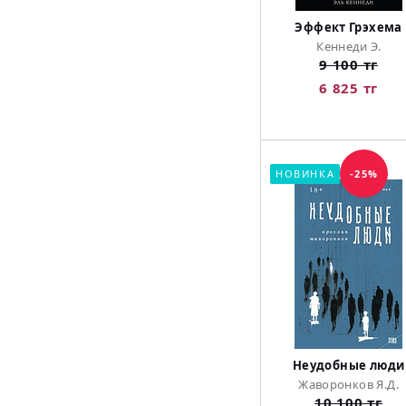
Эффект Грэхема
Кеннеди Э.
9 100 тг
6 825 тг
НОВИНКА
-25%
Неудобные люди
Жаворонков Я.Д.
10 100 тг