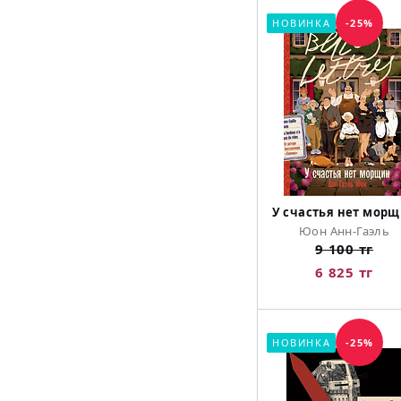
НОВИНКА
-25%
У счастья нет мор
Юон Анн-Гаэль
9 100 тг
6 825 тг
НОВИНКА
-25%