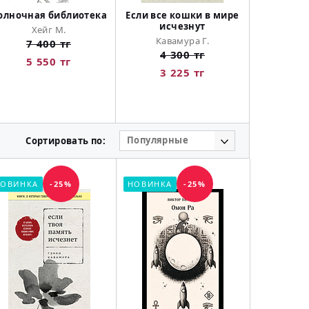
олночная библиотека
Если все кошки в мире
И эхо ле
исчезнут
Хейг М.
Хосс
Кавамура Г.
7 400 тг
11 
4 300 тг
5 550 тг
8 
3 225 тг
Популярные
Сортировать по:
ОВИНКА
-25%
НОВИНКА
-25%