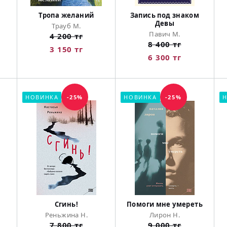
Тропа желаний
Запись под знаком
Девы
Трауб М.
Павич М.
4 200 тг
8 400 тг
3 150 тг
6 300 тг
НОВИНКА
-25%
НОВИНКА
-25%
Н
Сгинь!
Помоги мне умереть
Реньжина Н.
Лирон Н.
7 800 тг
9 000 тг