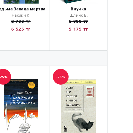
едьма Запада мертва
Внучка
Враги. И
Насики К.
Шлинк Б.
Зин
8 700 тг
6 900 тг
10 
6 525 тг
5 175 тг
7 
-25%
-25%
-25%