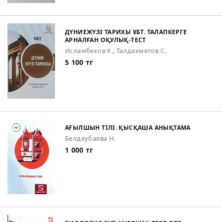
ДҮНИЕЖҮЗІ ТАРИХЫ ҰБТ. ТАЛАПКЕРГЕ
АРНАЛҒАН ОҚУЛЫҚ-ТЕСТ
Исламбеков К., Талдахметов С.
5 100 тг
АҒЫЛШЫН ТІЛІ. ҚЫСҚАША АНЫҚТАМА
Белдеубаева Н.
1 000 тг