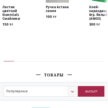
Ластик
Ручка Астана
Клей-
цветной
синяя
карандаш 
Essentials
8гр. белый
100 тг
Смайлики
(AMOS)
150 тг
300 тг
ТОВАРЫ
Популярные
ФИЛЬТР