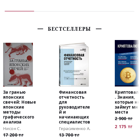
БЕСТСЕЛЛЕРЫ
За гранью
Финансовая
Криптова
японских
отчетность
. Знания,
свечей: Новые
для
которые н
японские
руководителе
займут мн
методы
й и
места
графического
начинающих
2 900 тг
анализа
специалистов
2 175 тг
Нисон С.
Герасименко А.
17 200 тг
13 700 тг