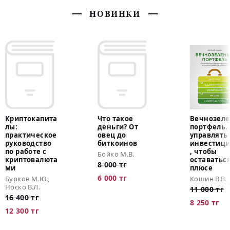
НОВИНКИ
Криптокапита
Что такое
Вечнозел
лы:
деньги? От
портфель.
практическое
овец до
управлять
руководство
биткоинов
инвестиц
по работе с
, чтобы
Бойко М.В.
криптовалюта
оставаться
8 000 тг
ми
плюсе
6 000 тг
Бурков М.Ю.,
Кошин В.В.
Носко В.Л.
11 000 тг
16 400 тг
8 250 тг
12 300 тг