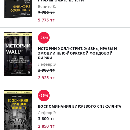
ПРИУМНОЖАТЬ ДЕНЬГИ
Бенито К.
7 700 тг
5 775 тг
-25%
ИСТОРИИ УОЛЛ-СТРИТ. ЖИЗНЬ, НРАВЫ И
ЭМОЦИИ НЬЮ-ЙОРКСКОЙ ФОНДОВОЙ
БИРЖИ
Лефевр Э.
3 900 тг
2 925 тг
-25%
ВОСПОМИНАНИЯ БИРЖЕВОГО СПЕКУЛЯНТА
Лефевр Э.
3 800 тг
2 850 тг