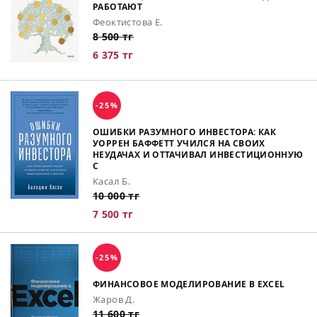
РАБОТАЮТ
Феоктистова Е.
8 500 тг
6 375 тг
-25%
ОШИБКИ РАЗУМНОГО ИНВЕСТОРА: КАК
УОРРЕН БАФФЕТТ УЧИЛСЯ НА СВОИХ
НЕУДАЧАХ И ОТТАЧИВАЛ ИНВЕСТИЦИОННУЮ
С
Касал Б.
10 000 тг
7 500 тг
-25%
ФИНАНСОВОЕ МОДЕЛИРОВАНИЕ В EXCEL
Жаров Д.
11 600 тг