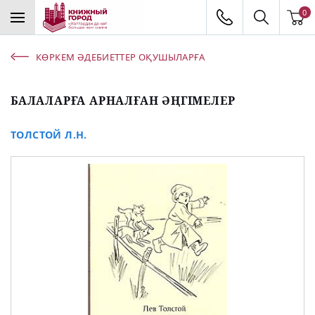
0
КӨРКЕМ ӘДЕБИЕТТЕР ОҚУШЫЛАРҒА
БАЛАЛАРҒА АРНАЛҒАН ӘҢГІМЕЛЕР
ТОЛСТОЙ Л.Н.