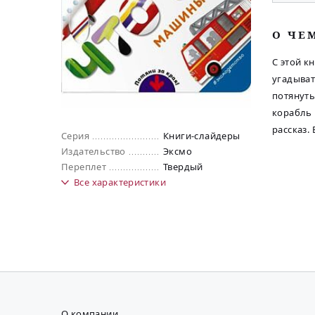
O ЧЕ
С этой к
угадыват
потянуть
корабль 
рассказ.
Серия
Книги-слайдеры
Издательство
Эксмо
Переплет
Твердый
Все
характеристики
О компании