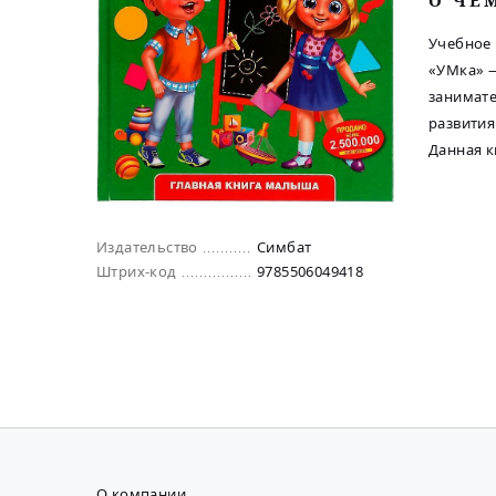
O ЧЕ
Учебное 
«УМка» 
занимате
развития
Данная к
Издательство
Симбат
Штрих-код
9785506049418
О компании